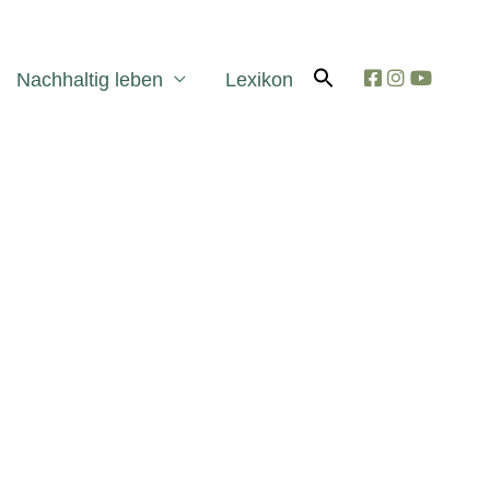
Search
for:
Search Button
Nachhaltig leben
Lexikon