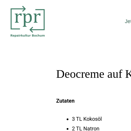
Zum
Inhalt
Je
springen
Deocreme auf K
Zutaten
3 TL Kokosöl
2 TL Natron