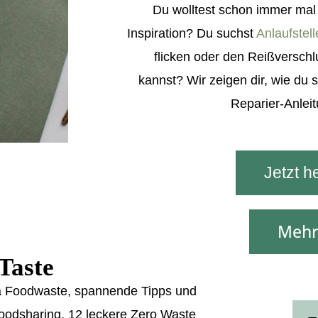
Du wolltest schon immer mal s
Inspiration? Du suchst
Anlaufstel
flicken oder den Reißversch
kannst? Wir zeigen dir, wie du s
Reparier-Anlei
Jetzt h
Mehr
Taste
ma Foodwaste, spannende Tipps und
Foodsharing, 12 leckere Zero Waste