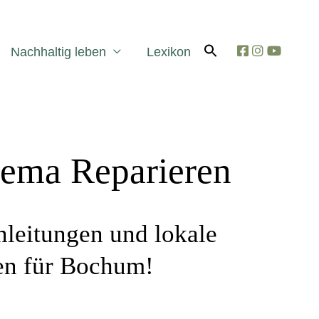
Search
for:
Search Button
Nachhaltig leben
Lexikon
hema Reparieren
nleitungen und lokale
en für Bochum!​